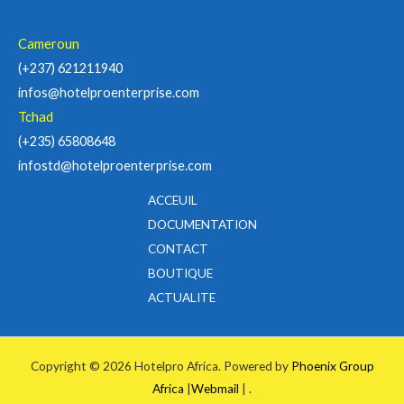
Cameroun
(+237) 621211940
infos@hotelproenterprise.com
Tchad
(+235) 65808648
infostd@hotelproenterprise.com
ACCEUIL
DOCUMENTATION
CONTACT
BOUTIQUE
ACTUALITE
Copyright © 2026 Hotelpro Africa. Powered by
Phoenix Group
Africa
|
Webmail
| .