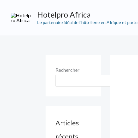
Aller
R
Hotelpro Africa
au
e
contenu
Le partenaire idéal de l’hôtellerie en Afrique et par
c
h
e
r
c
Rechercher
h
RECH
e
p
o
u
Articles
r
récents